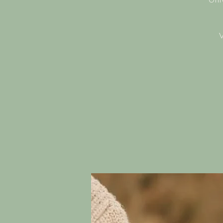
Offr
V