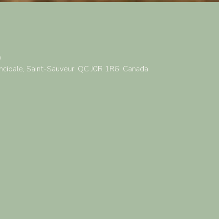
0
ncipale, Saint-Sauveur, QC J0R 1R6, Canada