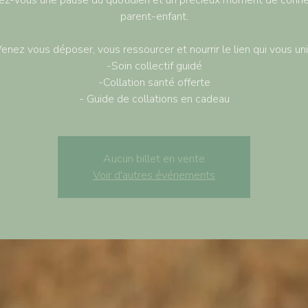
ez-vous une pause du quotidien et un précieux moment de conn
parent-enfant.
enez vous déposer, vous ressourcer et nourrir le lien qui vous uni
-Soin collectif guidé
-Collation santé offerte
- Guide de collations en cadeau
Aucun billet en vente
Voir d'autres événements