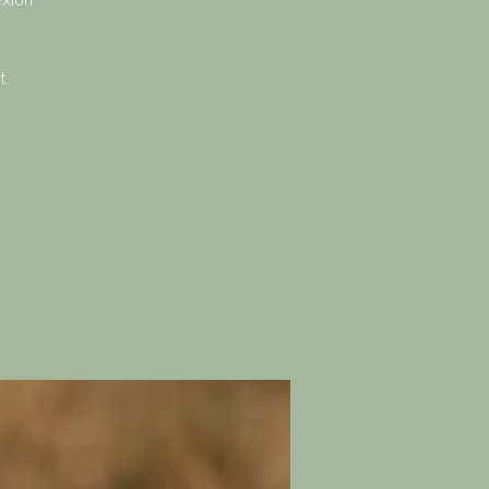
exion
t.