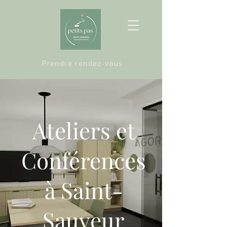
Prendre rendez-vous
Ateliers et
Conférences
à Saint-
Sauveur